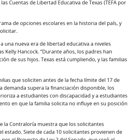
 las Cuentas de Libertad Educativa de Texas (TEFA por
ma de opciones escolares en la historia del país, y
licitar.
 a una nueva era de libertad educativa a niveles
xas Kelly Hancock. “Durante años, los padres han
ón de sus hijos. Texas está cumpliendo, y las familias
ias que soliciten antes de la fecha límite del 17 de
la demanda supera la financiación disponible, los
rioriza a estudiantes con discapacidad y a estudiantes
to en que la familia solicita no influye en su posición
de la Contraloría muestra que los solicitantes
l estado. Siete de cada 10 solicitantes provienen de
por el Proyecto de Ley 2 del Senado, que creó el