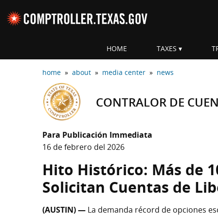
Skip navigation
HOME
TAXES
T
Top navigation skipped
home
»
about
»
media center
»
news
CONTRALOR DE CUENT
Para Publicación Immediata
16 de febrero del 2026
Hito Histórico: Más de 
Solicitan Cuentas de Li
(AUSTIN) —
La demanda récord de opciones esco