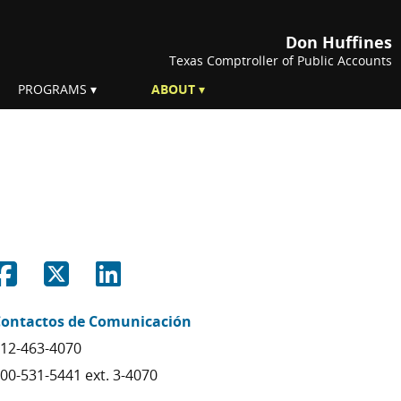
Don Huffines
Texas Comptroller of Public Accounts
PROGRAMS
ABOUT
Share on Facebook
Share on Twitter
Share on Linkedin
ontactos de Comunicación
12-463-4070
00-531-5441 ext. 3-4070