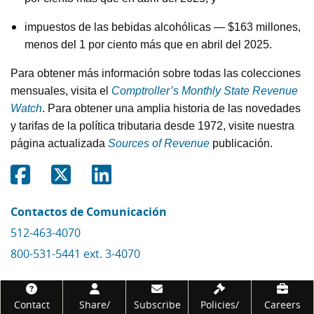
impuestos de las bebidas alcohólicas
— $163
millones
,
menos del 1
por ciento más que en
abril del 2025.
Para obtener más información sobre todas las colecciones
mensuales, visita el
Comptroller’s Monthly State Revenue
Watch
. Para obtener una amplia historia de las novedades
y tarifas de la política tributaria desde 1972, visite nuestra
página actualizada
Sources of Revenue
publicación.
Share on Facebook
Share on Twitter
Share on Linkedin
Contactos de Comunicación
512-463-4070
800-531-5441 ext. 3-4070
Footer
Contact
Share/
Subscribe
Policies/
Careers