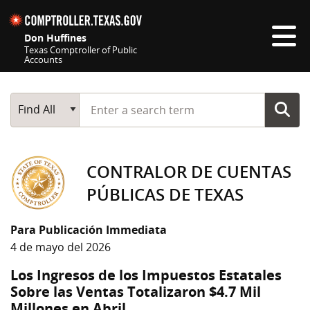
Skip navigation
Don Huffines
Texas Comptroller of Public
Accounts
Top navigation skipped
Start typing a search term
Main Search
Find All
CONTRALOR DE CUENTAS
PÚBLICAS DE TEXAS
Para Publicación Immediata
4 de mayo del 2026
Los Ingresos de los Impuestos Estatales
Sobre las Ventas Totalizaron $4.7 Mil
Millones en Abril