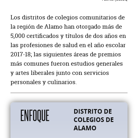
NECESIDADES REGIONALES DE EMPLEO OC
OCUPACIONES
Los distritos de colegios comunitarios de
la región de Alamo han otorgado más de
Trabajadores de extracción
5,000 certificados y títulos de dos años en
Operadores de planta y sistema
las profesiones de salud en el año escolar
Trabajadores de pesca y caza
2017-18; las siguientes áreas de premios
TRABAJADORES DE COMERCIOS DE CONSTRUCCIÓN
más comunes fueron estudios generales
Supervisores de Trabajadores de la Construcción y Extracción
y artes liberales junto con servicios
personales y culinarios.
ENFOQUE
DISTRITO DE
COLEGIOS DE
ALAMO