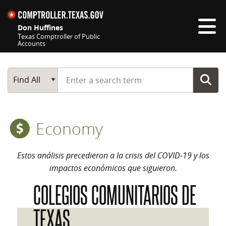
Skip navigation
Don Huffines
Texas Comptroller of Public
Accounts
Top navigation skipped
Start typing a search term
Main Search
Find All
Economy
Estos análisis precedieron a la crisis del COVID-19 y los
impactos económicos que siguieron.
COLEGIOS COMUNITARIOS DE
TEXAS