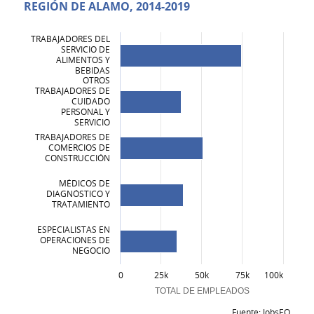
REGIÓN DE ALAMO, 2014-2019
ARTES LIBERALES Y CIENCIAS, ESTUDIOS GENERALES Y HUMANIDAD
SERVICIOS PERSONALES Y CULINARIOS
TRABAJADORES DEL
SERVICIO DE
NEGOCIOS, GESTIÓN, MERCADOTECNIA Y SERVICIOS DE APOYO REL
ALIMENTOS Y
BEBIDAS
OTROS
TECNOLOGÍAS MECÁNICAS Y DE REPARACIÓN/TECNICOS
TRABAJADORES DE
CUIDADO
PERSONAL Y
SERVICIO
TRABAJADORES DE
COMERCIOS DE
CONSTRUCCIÓN
MÉDICOS DE
DIAGNÓSTICO Y
TRATAMIENTO
ESPECIALISTAS EN
OPERACIONES DE
NEGOCIO
0
25k
50k
75k
100k
TOTAL DE EMPLEADOS
Fuente: JobsEQ