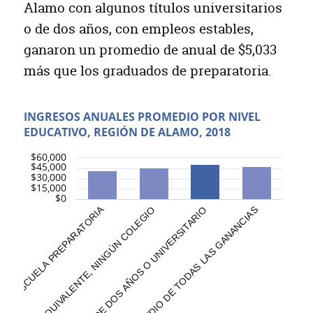
Alamo con algunos títulos universitarios
o de dos años, con empleos estables,
ganaron un promedio de anual de $5,033
más que los graduados de preparatoria.
INGRESOS ANUALES PROMEDIO POR NIVEL
EDUCATIVO, REGIÓN DE ALAMO, 2018
$60,000
$45,000
$30,000
$15,000
$0
RATORIA O EQUIVALENTE, NINGÚN COLEGIO
 LA ESCUELA PREPARATORIA
ALGÚN TÍTULO DE DOS AÑOS O UNIVERSITARIO
PROMEDIO DE TODAS LAS GANANCIAS