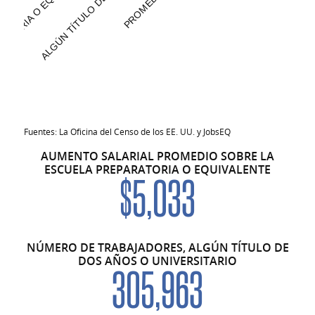
Promedio general: $43,447
INGRESOS ANUALES PROMEDIO POR NIVEL
Fuentes: La Oficina del Censo de los EE. UU. y JobsEQ
AUMENTO SALARIAL PROMEDIO SOBRE LA
Logro educativo
Número de emp
ESCUELA PREPARATORIA O EQUIVALENTE
$5,033
Menos que la escuela preparatoria
Escuela preparatoria o equivalente, ningún colegio
Algún título de dos años o universitario
NÚMERO DE TRABAJADORES, ALGÚN TÍTULO DE
DOS AÑOS O UNIVERSITARIO
Licenciatura o título avanzado
305,963
Logro educativo no disponible
Total