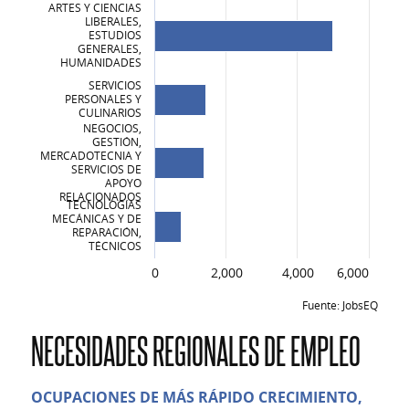
ARTES Y CIENCIAS
LIBERALES,
ESTUDIOS
GENERALES,
HUMANIDADES
SERVICIOS
PERSONALES Y
CULINARIOS
NEGOCIOS,
GESTIÓN,
MERCADOTECNIA Y
SERVICIOS DE
APOYO
RELACIONADOS
TECNOLOGÍAS
MECÁNICAS Y DE
REPARACIÓN,
TÉCNICOS
0
2,000
4,000
6,000
Fuente: JobsEQ
LOS MEJORES CERTIFICADOS Y TÍTULOS, 
NECESIDADES REGIONALES DE EMPLEO
CERTIFICADOS Y TÍTULOS
PROFESIONES DE SALUD Y CIENCIAS CLINICAS RELACIONADAS
OCUPACIONES DE MÁS RÁPIDO CRECIMIENTO,