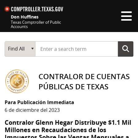
Skip navigation
Don Huffines
Texas Comptroller of Public
Accounts
Top navigation skipped
Start typing a search term
Main Search
Find All
CONTRALOR DE CUENTAS
PÚBLICAS DE TEXAS
Para Publicación Immediata
6 de diciembre del 2023
Contralor Glenn Hegar Distribuye $1.1 Mil
Millones en Recaudaciones de los
Impuestos Sobre las Ventas Mensuales a