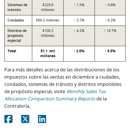
Sistemas de
$229.8
↑ 1.5%
↑ 4.8%
tránsito
millones
Condados
$66.2 millones
↑ 3.7%
↑ 9.2%
Distritos de
$100.2
↑ 4.2%
↑ 10.7%
propósito
millones
especial
Total
$1.1 mil
↑ 2.5%
↑ 5.5%
millones
Para más detalles acerca de las distribuciones de los
impuestos sobre las ventas en diciembre a ciudades,
condados, sistemas de tránsito y distritos imponibles
de propósito especial, visite
Monthly Sales Tax
Allocation Comparison Summary Reports
de la
Contraloría.
Share on Facebook
Share on Twitter
Share on Linkedin