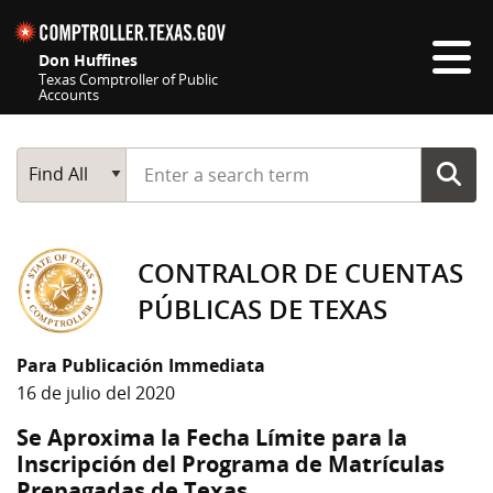
Skip navigation
Don Huffines
Texas Comptroller of Public
Accounts
Top navigation skipped
Start typing a search term
Main Search
Find All
CONTRALOR DE CUENTAS
PÚBLICAS DE TEXAS
Para Publicación Immediata
16 de julio del 2020
Se Aproxima la Fecha Límite para la
Inscripción del Programa de Matrículas
Prepagadas de Texas