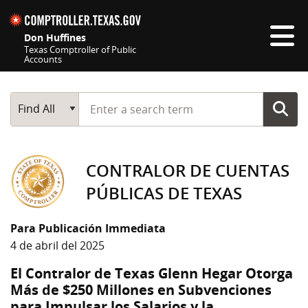
Skip navigation
Don Huffines
Texas Comptroller of Public
Accounts
Top navigation skipped
Start typing a search term
Main Search
Find All
CONTRALOR DE CUENTAS
PÚBLICAS DE TEXAS
Para Publicación Immediata
4 de abril del 2025
El Contralor de Texas Glenn Hegar Otorga
Más de $250 Millones en Subvenciones
para Impulsar los Salarios y la