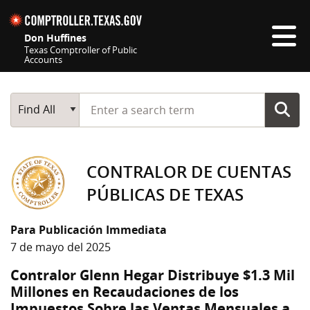
Skip navigation
Don Huffines
Texas Comptroller of Public
Accounts
Top navigation skipped
Start typing a search term
Main Search
Find All
CONTRALOR DE CUENTAS
PÚBLICAS DE TEXAS
Para Publicación Immediata
7 de mayo del 2025
Contralor Glenn Hegar Distribuye $1.3 Mil
Millones en Recaudaciones de los
Impuestos Sobre las Ventas Mensuales a