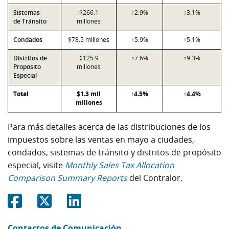
Sistemas
$266.1
↑2.9%
↑3.1%
de Tránsito
millones
Condados
$78.5 millones
↑5.9%
↑5.1%
Distritos de
$125.9
↑7.6%
↑9.3%
Propósito
millones
Especial
Total
$1.3 mil
↑4.5%
↑4.4%
millones
Para más detalles acerca de las distribuciones de los
impuestos sobre las ventas en mayo a ciudades,
condados, sistemas de tránsito y distritos de propósito
especial, visite
Monthly Sales Tax Allocation
Comparison Summary Reports
del Contralor.
Share on Facebook
Share on Twitter
Share on Linkedin
Contactos de Comunicación