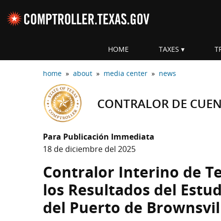
Skip navigation
HOME
TAXES
T
Top navigation skipped
home
»
about
»
media center
»
news
CONTRALOR DE CUENT
Para Publicación Immediata
18 de diciembre del 2025
Contralor Interino de T
los Resultados del Estu
del Puerto de Brownsvil