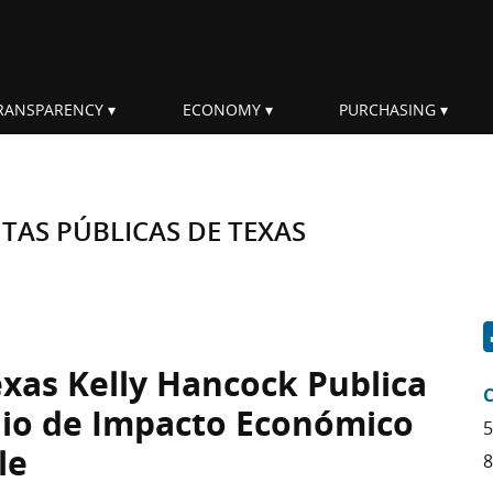
RANSPARENCY
ECONOMY
PURCHASING
AS PÚBLICAS DE TEXAS
exas Kelly Hancock Publica
C
dio de Impacto Económico
5
le
8