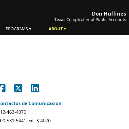
Don Huffines
Texas Comptroller of Public Accounts
PROGRAMS
ABOUT
Share on Facebook
Share on Twitter
Share on Linkedin
ontactos de Comunicación
12-463-4070
00-531-5441 ext. 3-4070